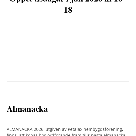
18
Almanacka
ALMANACKA 2026, utgiven av Petalax hembygdsförening,
finns att köpas hos ordförande fram tills nästa almanacka