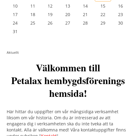
10
11
12
13
14
15
16
17
18
19
20
21
22
23
24
25
26
27
28
29
30
31
Aktuellt
Välkommen till
Petalax hembygdsförenings
hemsida!
Här hittar du uppgifter om vår mångsidiga verksamhet
liksom om vår historia. Om du är intresserad av att
engagera dig i verksamheten ska du inte tveka att ta
kontakt. Alla är välkomna med! Våra kontaktuppgifter finns
under rubriken "
Kontakt
".