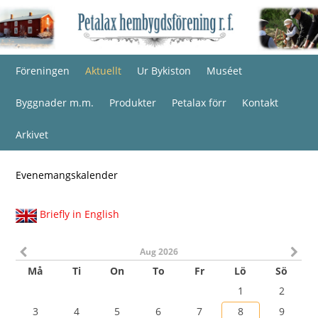
Föreningen
Aktuellt
Ur Bykiston
Muséet
Byggnader m.m.
Produkter
Petalax förr
Kontakt
Arkivet
Evenemangskalender
Briefly in English
Aug 2026
Må
Ti
On
To
Fr
Lö
Sö
1
2
3
4
5
6
7
8
9