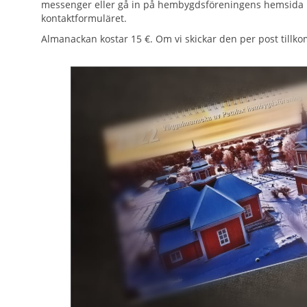
messenger eller gå in på hembygdsföreningens hemsida byk
kontaktformuläret.
Almanackan kostar 15 €. Om vi skickar den per post tillk