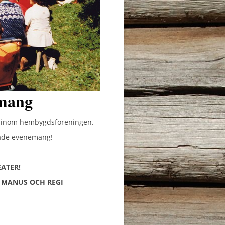
mang
n inom hembygdsföreningen.
rade evenemang!
ATER!
R MANUS OCH REGI