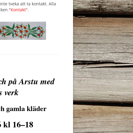
te tveka att ta kontakt. Alla
iken "
Kontakt
".
ch på Arstu med
s verk
ch gamla kläder
6 kl 16–18