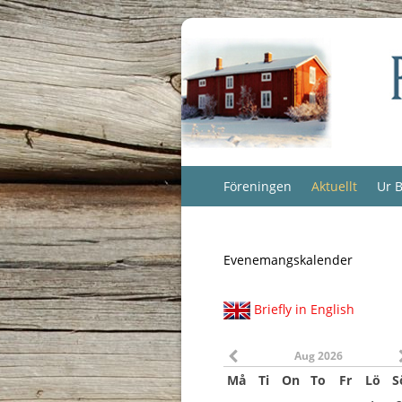
Föreningen
Aktuellt
Ur B
Evenemangskalender
Briefly in English
Aug 2026
Må
Ti
On
To
Fr
Lö
S