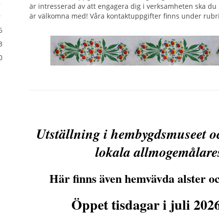
2
är intresserad av att engagera dig i verksamheten ska du in
är välkomna med! Våra kontaktuppgifter finns under rubr
9
6
3
0
Utställning i hembygdsmuseet o
lokala allmogemålare
Här finns även hemvävda alster o
Öppet tisdagar i juli 202