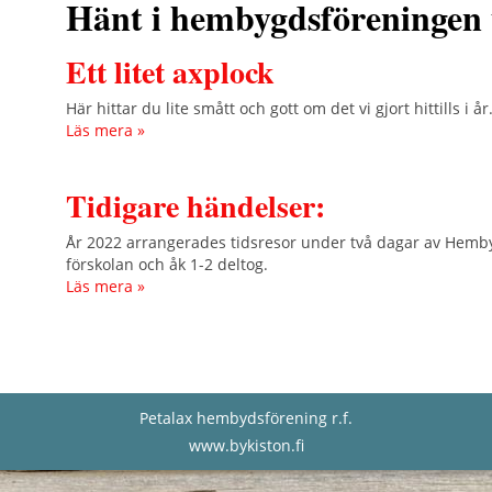
Hänt i hembygdsföreningen
Ett litet axplock
Här hittar du lite smått och gott om det vi gjort hittills i år
Läs mera »
Tidigare händelser:
År 2022 arrangerades tidsresor under två dagar av Hemb
förskolan och åk 1-2 deltog.
Läs mera »
Petalax hembydsförening r.f.
www.bykiston.fi