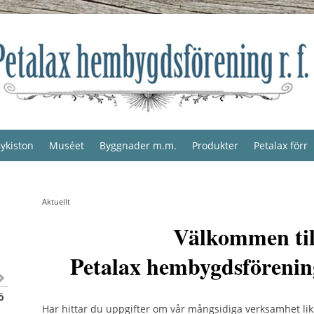
ykiston
Muséet
Byggnader m.m.
Produkter
Petalax förr
Aktuellt
Välkommen til
Petalax hembygdsförenin
ö
Här hittar du uppgifter om vår mångsidiga verksamhet li