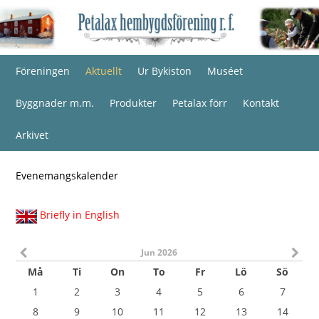
Föreningen
Aktuellt
Ur Bykiston
Muséet
Byggnader m.m.
Produkter
Petalax förr
Kontakt
Arkivet
Evenemangskalender
Briefly in English
Jun 2026
Må
Ti
On
To
Fr
Lö
Sö
1
2
3
4
5
6
7
8
9
10
11
12
13
14