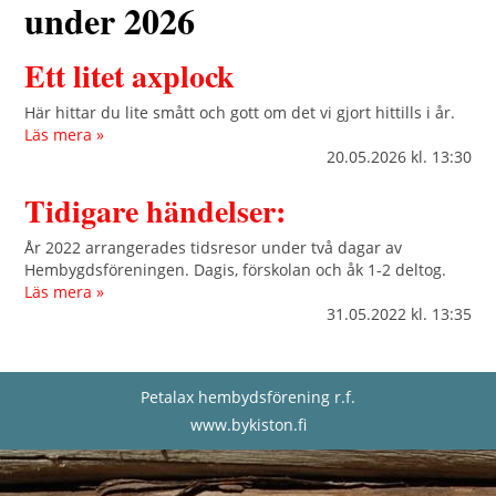
under 2026
Ett litet axplock
Här hittar du lite smått och gott om det vi gjort hittills i år.
Läs mera »
20.05.2026
kl. 13:30
Tidigare händelser:
År 2022 arrangerades tidsresor under två dagar av
Hembygdsföreningen. Dagis, förskolan och åk 1-2 deltog.
Läs mera »
31.05.2022
kl. 13:35
Petalax hembydsförening r.f.
www.bykiston.fi