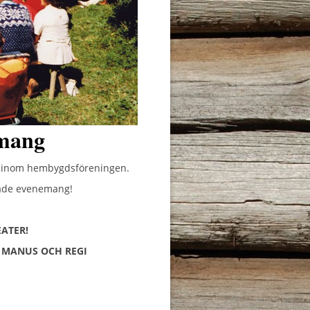
mang
n inom hembygdsföreningen.
rade evenemang!
ATER!
R MANUS OCH REGI