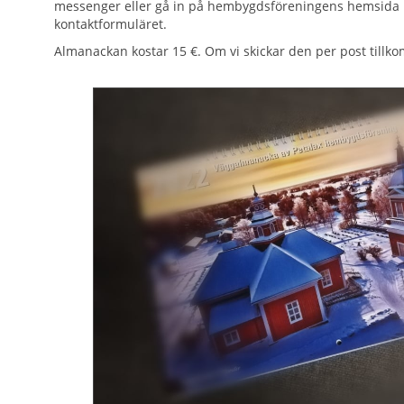
messenger eller gå in på hembygdsföreningens hemsida byk
kontaktformuläret.
Almanackan kostar 15 €. Om vi skickar den per post tillk