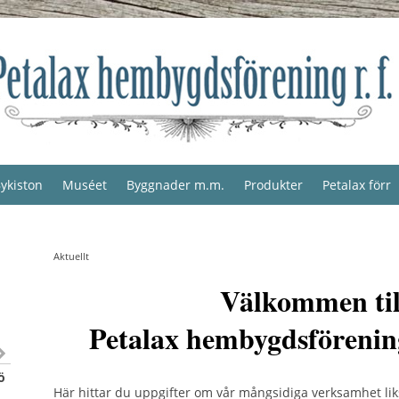
ykiston
Muséet
Byggnader m.m.
Produkter
Petalax förr
Aktuellt
Välkommen til
Petalax hembygdsförenin
ö
Här hittar du uppgifter om vår mångsidiga verksamhet li