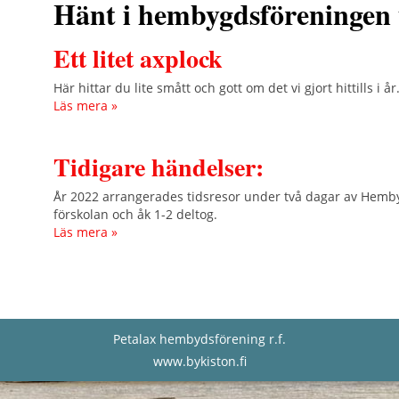
Hänt i hembygdsföreningen
Ett litet axplock
Här hittar du lite smått och gott om det vi gjort hittills i år
Läs mera »
Tidigare händelser:
År 2022 arrangerades tidsresor under två dagar av Hemb
förskolan och åk 1-2 deltog.
Läs mera »
Petalax hembydsförening r.f.
www.bykiston.fi