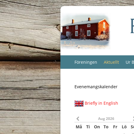
Föreningen
Aktuellt
Ur B
Evenemangskalender
Briefly in English
Aug 2026
Må
Ti
On
To
Fr
Lö
S