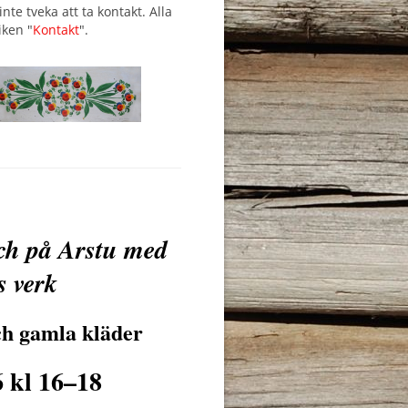
te tveka att ta kontakt. Alla
iken "
Kontakt
".
ch på Arstu med
s verk
ch gamla kläder
6 kl 16–18