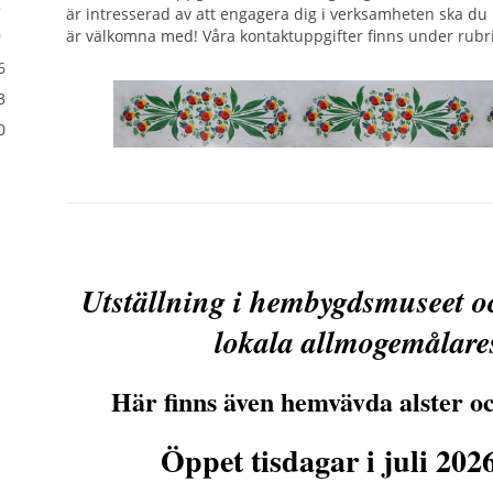
2
är intresserad av att engagera dig i verksamheten ska du in
är välkomna med! Våra kontaktuppgifter finns under rubr
9
6
3
0
Utställning i hembygdsmuseet o
lokala allmogemålare
Här finns även hemvävda alster o
Öppet tisdagar i juli 202