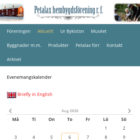
Föreningen
Aktuellt
Ur Bykiston
Muséet
Byggnader m.m.
Produkter
Petalax förr
Kontakt
Arkivet
Evenemangskalender
Briefly in English
Aug 2026
Må
Ti
On
To
Fr
Lö
Sö
1
2
3
4
5
6
7
8
9