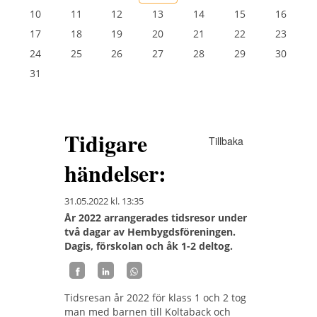
10
11
12
13
14
15
16
17
18
19
20
21
22
23
24
25
26
27
28
29
30
31
Tidigare
Tillbaka
händelser:
31.05.2022
kl. 13:35
År 2022 arrangerades tidsresor under
två dagar av Hembygdsföreningen.
Dagis, förskolan och åk 1-2 deltog.
Tidsresan år 2022 för klass 1 och 2 tog
man med barnen till Koltaback och