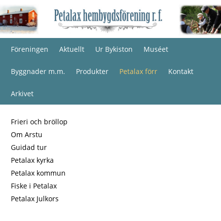
Föreningen
Aktuellt
Ur Bykiston
Muséet
Byggnader m.m.
Produkter
Petalax förr
Kontakt
Arkivet
Frieri och bröllop
Om Arstu
Guidad tur
Petalax kyrka
Petalax kommun
Fiske i Petalax
Petalax Julkors