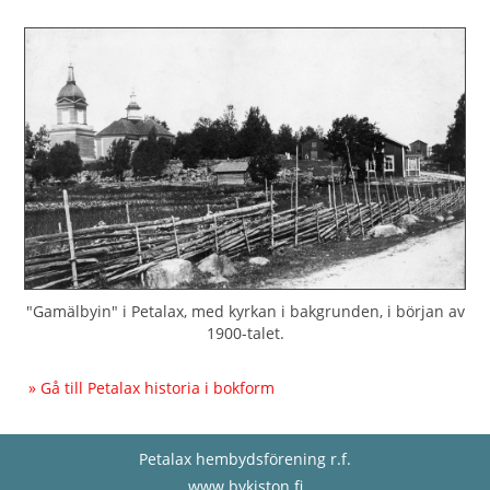
"Gamälbyin" i Petalax, med kyrkan i bakgrunden, i början av
1900-talet.
» Gå till Petalax historia i bokform
Petalax hembydsförening r.f.
www.bykiston.fi