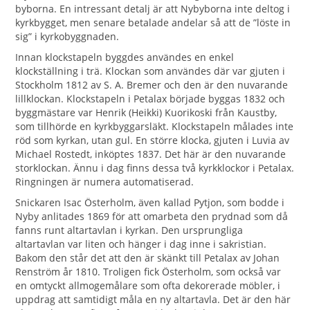
byborna. En intressant detalj är att Nybyborna inte deltog i
kyrkbygget, men senare betalade andelar så att de ”löste in
sig” i kyrkobyggnaden.
Innan klockstapeln byggdes användes en enkel
klockställning i trä. Klockan som användes där var gjuten i
Stockholm 1812 av S. A. Bremer och den är den nuvarande
lillklockan. Klockstapeln i Petalax började byggas 1832 och
byggmästare var Henrik (Heikki) Kuorikoski från Kaustby,
som tillhörde en kyrkbyggarsläkt. Klockstapeln målades inte
röd som kyrkan, utan gul. En större klocka, gjuten i Luvia av
Michael Rostedt, inköptes 1837. Det här är den nuvarande
storklockan. Ännu i dag finns dessa två kyrkklockor i Petalax.
Ringningen är numera automatiserad.
Snickaren Isac Österholm, även kallad Pytjon, som bodde i
Nyby anlitades 1869 för att omarbeta den prydnad som då
fanns runt altartavlan i kyrkan. Den ursprungliga
altartavlan var liten och hänger i dag inne i sakristian.
Bakom den står det att den är skänkt till Petalax av Johan
Renström år 1810. Troligen fick Österholm, som också var
en omtyckt allmogemålare som ofta dekorerade möbler, i
uppdrag att samtidigt måla en ny altartavla. Det är den här