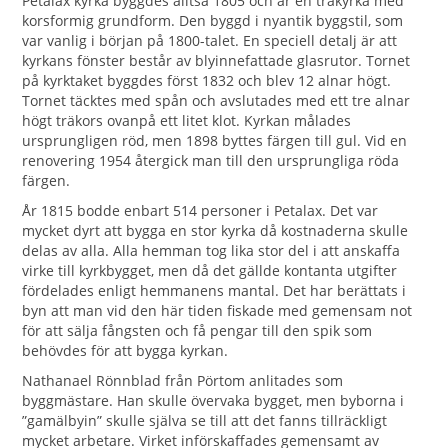
Petalax kyrka byggdes alltså 1805 och är en träkyrka med
korsformig grundform. Den byggd i nyantik byggstil, som
var vanlig i början på 1800-talet. En speciell detalj är att
kyrkans fönster består av blyinnefattade glasrutor. Tornet
på kyrktaket byggdes först 1832 och blev 12 alnar högt.
Tornet täcktes med spån och avslutades med ett tre alnar
högt träkors ovanpå ett litet klot. Kyrkan målades
ursprungligen röd, men 1898 byttes färgen till gul. Vid en
renovering 1954 återgick man till den ursprungliga röda
färgen.
År 1815 bodde enbart 514 personer i Petalax. Det var
mycket dyrt att bygga en stor kyrka då kostnaderna skulle
delas av alla. Alla hemman tog lika stor del i att anskaffa
virke till kyrkbygget, men då det gällde kontanta utgifter
fördelades enligt hemmanens mantal. Det har berättats i
byn att man vid den här tiden fiskade med gemensam not
för att sälja fångsten och få pengar till den spik som
behövdes för att bygga kyrkan.
Nathanael Rönnblad från Pörtom anlitades som
byggmästare. Han skulle övervaka bygget, men byborna i
”gamälbyin” skulle själva se till att det fanns tillräckligt
mycket arbetare. Virket införskaffades gemensamt av