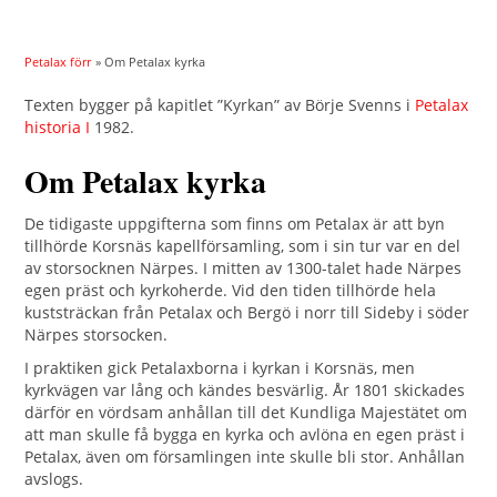
Petalax förr
» Om Petalax kyrka
Texten bygger på kapitlet ”Kyrkan” av Börje Svenns i
Petalax
historia I
1982.
Om Petalax kyrka
De tidigaste uppgifterna som finns om Petalax är att byn
tillhörde Korsnäs kapellförsamling, som i sin tur var en del
av storsocknen Närpes. I mitten av 1300-talet hade Närpes
egen präst och kyrkoherde. Vid den tiden tillhörde hela
kuststräckan från Petalax och Bergö i norr till Sideby i söder
Närpes storsocken.
I praktiken gick Petalaxborna i kyrkan i Korsnäs, men
kyrkvägen var lång och kändes besvärlig. År 1801 skickades
därför en vördsam anhållan till det Kundliga Majestätet om
att man skulle få bygga en kyrka och avlöna en egen präst i
Petalax, även om församlingen inte skulle bli stor. Anhållan
avslogs.