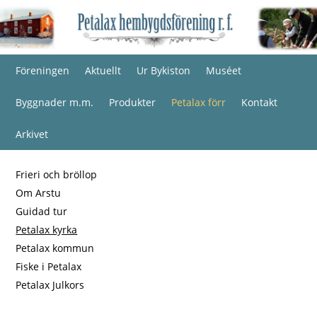
Föreningen
Aktuellt
Ur Bykiston
Muséet
Byggnader m.m.
Produkter
Petalax förr
Kontakt
Arkivet
Frieri och bröllop
Om Arstu
Guidad tur
Petalax kyrka
Petalax kommun
Fiske i Petalax
Petalax Julkors