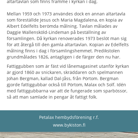
altartavlan som finns framme i kyrkan i dag.
Mellan 1959 och 1973 användes dock en annan altartavla
som föreställde Jesus och Maria Magdalena, en kopia av
Albert Edelfelts berömda målning. Tavlan målades av
Daggie Wallensköld-Lindeman på beställning av
församlingen. Då kyrkan renoverades 1973 beslöt man sig
för att återgå till den gamla altartavlan. Kopian av Edelfelts
målning finns i dag i församlingshemmet. Predikstolen
grundmålades 1826, antagligen i de färger den nu har.
Fattiggubben som är fäst vid lånemagasinet utanför kyrkan
är gjord 1860 av snickaren, skräddaren och spelmannen
Johan Bergman, kallad Dal-Jåss, från Pörtom. Bergman
gjorde fattiggubbar också till Pörtom, Malax och Solf. Idén
med fattiggubbarna var att de fungerade som sparbössor,
så att man samlade in pengar åt fattigt folk.
Petalax hembydsförening r.f.
www.bykiston.fi