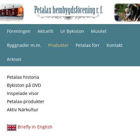
Föreningen
Aktuellt
Ur Bykiston
Muséet
Byggnader m.m.
Produkter
Petalax förr
Kontakt
Arkivet
Petalax historia
Bykiston på DVD
Inspelade visor
Petalax-produkter
Aktiv Närkultur
Briefly in English