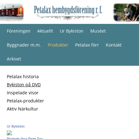
Föreningen
Aktuellt
Ur Bykiston
Muséet
Byggnader m.m.
Produkter
Petalax förr
Kontakt
Arkivet
Petalax historia
Bykiston på DVD
Inspelade visor
Petalax-produkter
Aktiv Närkultur
Ur Bykiston
Promote Your Page Too