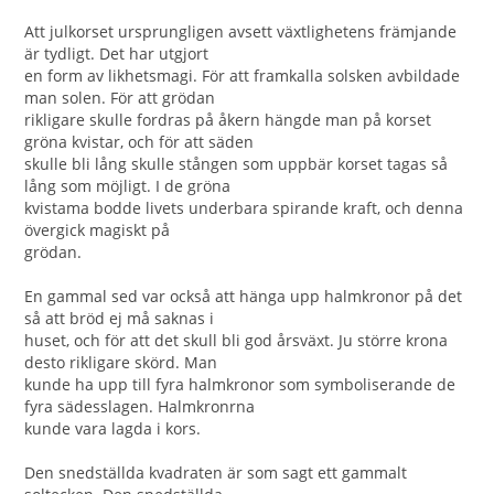
Att julkorset ursprungligen avsett växtlighetens främjande
är tydligt. Det har utgjort
en form av likhetsmagi. För att framkalla solsken avbildade
man solen. För att grödan
rikligare skulle fordras på åkern hängde man på korset
gröna kvistar, och för att säden
skulle bli lång skulle stången som uppbär korset tagas så
lång som möjligt. I de gröna
kvistama bodde livets underbara spirande kraft, och denna
övergick magiskt på
grödan.
En gammal sed var också att hänga upp halmkronor på det
så att bröd ej må saknas i
huset, och för att det skull bli god årsväxt. Ju större krona
desto rikligare skörd. Man
kunde ha upp till fyra halmkronor som symboliserande de
fyra sädesslagen. Halmkronrna
kunde vara lagda i kors.
Den snedställda kvadraten är som sagt ett gammalt