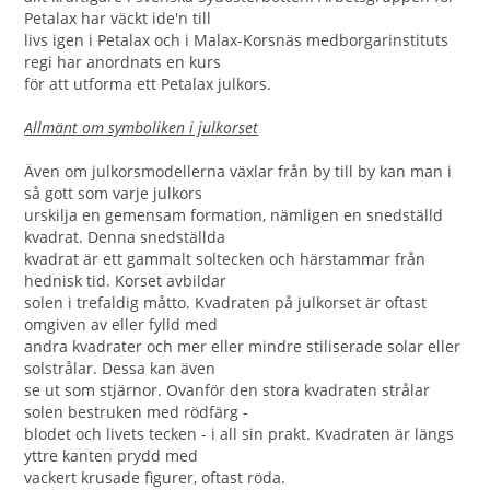
Petalax har väckt ide'n till
livs igen i Petalax och i Malax-Korsnäs medborgarinstituts
regi har anordnats en kurs
för att utforma ett Petalax julkors.
Allmänt om symboliken i julkorset
Även om julkorsmodellerna växlar från by till by kan man i
så gott som varje julkors
urskilja en gemensam formation, nämligen en snedställd
kvadrat. Denna snedställda
kvadrat är ett gammalt soltecken och härstammar från
hednisk tid. Korset avbildar
solen i trefaldig måtto. Kvadraten på julkorset är oftast
omgiven av eller fylld med
andra kvadrater och mer eller mindre stiliserade solar eller
solstrålar. Dessa kan även
se ut som stjärnor. Ovanför den stora kvadraten strålar
solen bestruken med rödfärg -
blodet och livets tecken - i all sin prakt. Kvadraten är längs
yttre kanten prydd med
vackert krusade figurer, oftast röda.