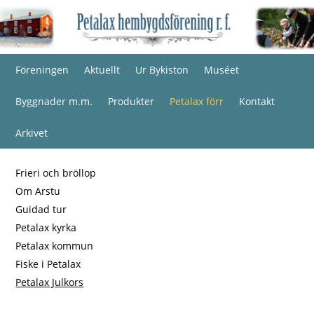
Föreningen
Aktuellt
Ur Bykiston
Muséet
Byggnader m.m.
Produkter
Petalax förr
Kontakt
Arkivet
Frieri och bröllop
Om Arstu
Guidad tur
Petalax kyrka
Petalax kommun
Fiske i Petalax
Petalax Julkors