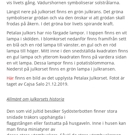
vis livets gång. Vädurshornen symboliserar solstrålarna.
Längst nere på julkorset finns en grön julkrans. Det gröna
symboliserar grödan och via den önskar vi att grödan skall
frodas på åkern. I det gröna bor livets spirande kraft.
Petalax julkors har nio färgade lampor. I toppen finns en vit
lampa i skölden. I blomkorset nedanför finns framifrån sett
en blå och en röd lampa till vänster, en gul och en röd
lampa till höger. Mitt inne i den snedställda kvadraten finns
en gul lampa och ytterom kvadraten finns på vardera sidan
en vit lampa. Dessa lampor finns i potatisblommorna.
Nederst på julkorset finns en grön lampa i julkransen.
Här
finns en bild av det upplysta Petalax Julkorset. Fotot är
taget av Cajsa Salo 21.12.2019.
Allmänt om julkorsets historia
Den som vid jultid besöker Sydösterbotten finner stora
snidade träkors upphängda i
flaggstången eller fastsatta på husgaveln. Inne i husen kan
man finna miniatyrer av