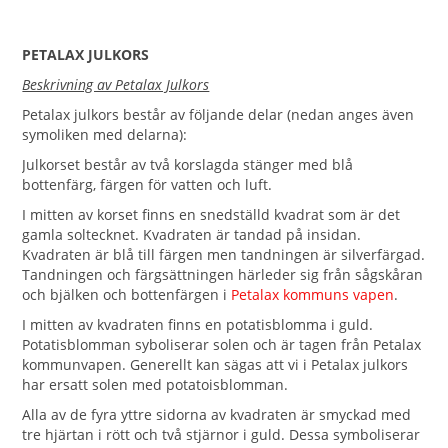
PETALAX JULKORS
Beskrivning av Petalax Julkors
Petalax julkors består av följande delar (nedan anges även
symoliken med delarna):
Julkorset består av två korslagda stänger med blå
bottenfärg, färgen för vatten och luft.
I mitten av korset finns en snedställd kvadrat som är det
gamla soltecknet. Kvadraten är tandad på insidan.
Kvadraten är blå till färgen men tandningen är silverfärgad.
Tandningen och färgsättningen härleder sig från sågskåran
och bjälken och bottenfärgen i
Petalax kommuns vapen
.
I mitten av kvadraten finns en potatisblomma i guld.
Potatisblomman syboliserar solen och är tagen från Petalax
kommunvapen. Generellt kan sägas att vi i Petalax julkors
har ersatt solen med potatoisblomman.
Alla av de fyra yttre sidorna av kvadraten är smyckad med
tre hjärtan i rött och två stjärnor i guld. Dessa symboliserar