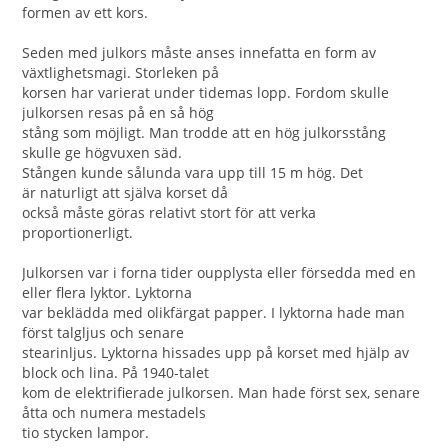
formen av ett kors.
Seden med julkors måste anses innefatta en form av
växtlighetsmagi. Storleken på
korsen har varierat under tidemas lopp. Fordom skulle
julkorsen resas på en så hög
stång som möjligt. Man trodde att en hög julkorsstång
skulle ge högvuxen säd.
Stången kunde sålunda vara upp till 15 m hög. Det
är naturligt att själva korset då
också måste göras relativt stort för att verka
proportionerligt.
Julkorsen var i forna tider oupplysta eller försedda med en
eller flera lyktor. Lyktorna
var beklädda med olikfärgat papper. I lyktorna hade man
först talgljus och senare
stearinljus. Lyktorna hissades upp på korset med hjälp av
block och lina. På 1940-talet
kom de elektrifierade julkorsen. Man hade först sex, senare
åtta och numera mestadels
tio stycken lampor.