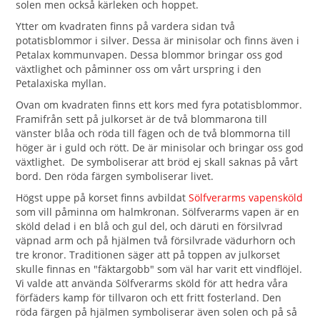
solen men också kärleken och hoppet.
Ytter om kvadraten finns på vardera sidan två
potatisblommor i silver. Dessa är minisolar och finns även i
Petalax kommunvapen. Dessa blommor bringar oss god
växtlighet och påminner oss om vårt urspring i den
Petalaxiska myllan.
Ovan om kvadraten finns ett kors med fyra potatisblommor.
Framifrån sett på julkorset är de två blommarona till
vänster blåa och röda till fägen och de två blommorna till
höger är i guld och rött. De är minisolar och bringar oss god
växtlighet. De symboliserar att bröd ej skall saknas på vårt
bord. Den röda färgen symboliserar livet.
Högst uppe på korset finns avbildat
Sölfverarms vapensköld
som vill påminna om halmkronan. Sölfverarms vapen är en
sköld delad i en blå och gul del, och däruti en försilvrad
väpnad arm och på hjälmen två försilvrade vädurhorn och
tre kronor. Traditionen säger att på toppen av julkorset
skulle finnas en "fäktargobb" som väl har varit ett vindflöjel.
Vi valde att använda Sölfverarms sköld för att hedra våra
förfäders kamp för tillvaron och ett fritt fosterland. Den
röda färgen på hjälmen symboliserar även solen och på så