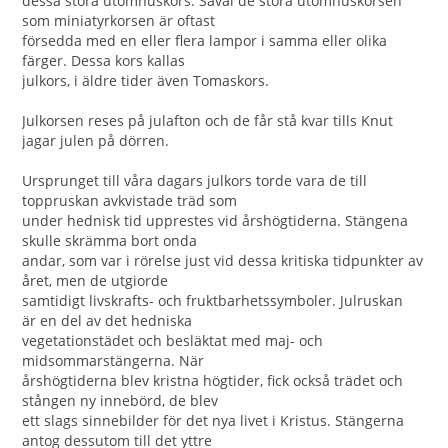
dessa stora utomhuskors. Såväl de stora utomhuskorsen
som miniatyrkorsen är oftast
försedda med en eller flera lampor i samma eller olika
färger. Dessa kors kallas
julkors, i äldre tider även Tomaskors.
Julkorsen reses på julafton och de får stå kvar tills Knut
jagar julen på dörren.
Ursprunget till våra dagars julkors torde vara de till
toppruskan avkvistade träd som
under hednisk tid upprestes vid årshögtiderna. Stängena
skulle skrämma bort onda
andar, som var i rörelse just vid dessa kritiska tidpunkter av
året, men de utgiorde
samtidigt livskrafts- och fruktbarhetssymboler. Julruskan
är en del av det hedniska
vegetationstädet och besläktat med maj- och
midsommarstängerna. När
årshögtiderna blev kristna högtider, fick också trädet och
stången ny innebörd, de blev
ett slags sinnebilder för det nya livet i Kristus. Stängerna
antog dessutom till det yttre