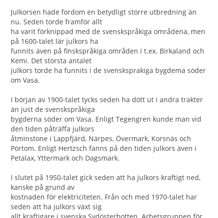
Julkorsen hade fordom en betydligt större utbredning än
nu. Seden torde framför allt
ha varit förknippad med de svenskspråkiga områdena, men
på 1600-talet lär julkors ha
funnits även på finskspråkiga områden i t.ex. Birkaland och
Kemi. Det största antalet
julkors torde ha funnits i de svensksprakiga bygdema söder
om Vasa.
I början av 1900-talet tycks seden ha dött ut i andra trakter
än just de svenskspråkiga
bygderna söder om Vasa. Enligt Tegengren kunde man vid
den tiden påträffa julkors
åtminstone i Lappfjärd, Närpes, Övermark, Korsnäs och
Pörtom. Enligt Hertzsch fanns på den tiden julkors även i
Petalax, Yttermark och Dagsmark.
I slutet på 1950-talet gick seden att ha julkors kraftigt ned,
kanske på grund av
kostnaden för elektriciteten. Från och med 1970-talet har
seden att ha julkors växt sig
allt kraftigare i svenska Sydösterbotten. Arbetsgruppen för