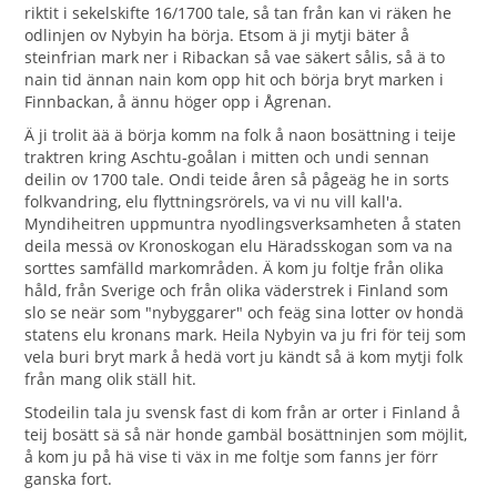
riktit i sekelskifte 16/1700 tale, så tan från kan vi räken he
odlinjen ov Nybyin ha börja. Etsom ä ji mytji bäter å
steinfrian mark ner i Ribackan så vae säkert sålis, så ä to
nain tid ännan nain kom opp hit och börja bryt marken i
Finnbackan, å ännu höger opp i Ågrenan.
Ä ji trolit ää ä börja komm na folk å naon bosättning i teije
traktren kring Aschtu-goålan i mitten och undi sennan
deilin ov 1700 tale. Ondi teide åren så pågeäg he in sorts
folkvandring, elu flyttningsrörels, va vi nu vill kall'a.
Myndiheitren uppmuntra nyodlingsverksamheten å staten
deila messä ov Kronoskogan elu Häradsskogan som va na
sorttes samfälld markområden. Ä kom ju foltje från olika
håld, från Sverige och från olika väderstrek i Finland som
slo se neär som "nybyggarer" och feäg sina lotter ov hondä
statens elu kronans mark. Heila Nybyin va ju fri för teij som
vela buri bryt mark å hedä vort ju kändt så ä kom mytji folk
från mang olik ställ hit.
Stodeilin tala ju svensk fast di kom från ar orter i Finland å
teij bosätt sä så när honde gambäl bosättninjen som möjlit,
å kom ju på hä vise ti väx in me foltje som fanns jer förr
ganska fort.