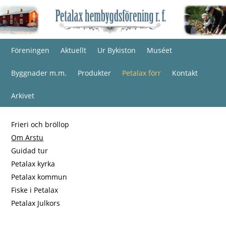
Föreningen
Aktuellt
Ur Bykiston
Muséet
Byggnader m.m.
Produkter
Petalax förr
Kontakt
Arkivet
Frieri och bröllop
Om Arstu
Guidad tur
Petalax kyrka
Petalax kommun
Fiske i Petalax
Petalax Julkors