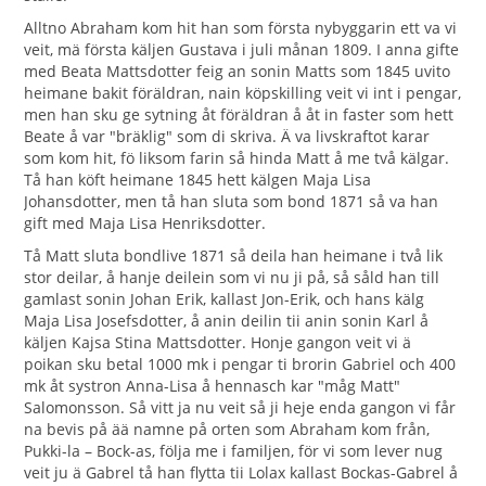
Alltno Abraham kom hit han som första nybyggarin ett va vi
veit, mä första käljen Gustava i juli månan 1809. I anna gifte
med Beata Mattsdotter feig an sonin Matts som 1845 uvito
heimane bakit föräldran, nain köpskilling veit vi int i pengar,
men han sku ge sytning åt föräldran å åt in faster som hett
Beate å var "bräklig" som di skriva. Ä va livskraftot karar
som kom hit, fö liksom farin så hinda Matt å me två kälgar.
Tå han köft heimane 1845 hett kälgen Maja Lisa
Johansdotter, men tå han sluta som bond 1871 så va han
gift med Maja Lisa Henriksdotter.
Tå Matt sluta bondlive 1871 så deila han heimane i två lik
stor deilar, å hanje deilein som vi nu ji på, så såld han till
gamlast sonin Johan Erik, kallast Jon-Erik, och hans kälg
Maja Lisa Josefsdotter, å anin deilin tii anin sonin Karl å
käljen Kajsa Stina Mattsdotter. Honje gangon veit vi ä
poikan sku betal 1000 mk i pengar ti brorin Gabriel och 400
mk åt systron Anna-Lisa å hennasch kar "måg Matt"
Salomonsson. Så vitt ja nu veit så ji heje enda gangon vi får
na bevis på ää namne på orten som Abraham kom från,
Pukki-la – Bock-as, följa me i familjen, för vi som lever nug
veit ju ä Gabrel tå han flytta tii Lolax kallast Bockas-Gabrel å