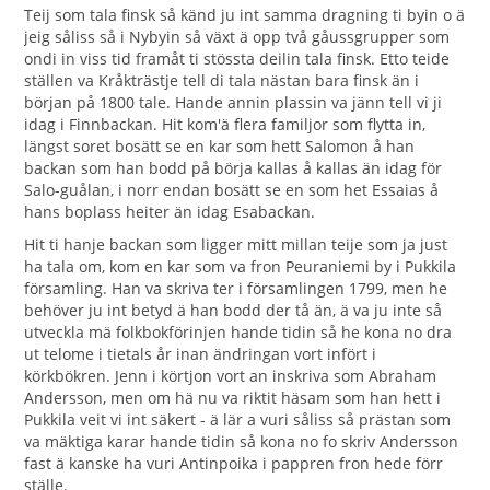
Teij som tala finsk så känd ju int samma dragning ti byin o ä
jeig såliss så i Nybyin så växt ä opp två gåussgrupper som
ondi in viss tid framåt ti stössta deilin tala finsk. Etto teide
ställen va Kråkträstje tell di tala nästan bara finsk än i
början på 1800 tale. Hande annin plassin va jänn tell vi ji
idag i Finnbackan. Hit kom'ä flera familjor som flytta in,
längst soret bosätt se en kar som hett Salomon å han
backan som han bodd på börja kallas å kallas än idag för
Salo-guålan, i norr endan bosätt se en som het Essaias å
hans boplass heiter än idag Esabackan.
Hit ti hanje backan som ligger mitt millan teije som ja just
ha tala om, kom en kar som va fron Peuraniemi by i Pukkila
församling. Han va skriva ter i församlingen 1799, men he
behöver ju int betyd ä han bodd der tå än, ä va ju inte så
utveckla mä folkbokförinjen hande tidin så he kona no dra
ut telome i tietals år inan ändringan vort infört i
körkbökren. Jenn i körtjon vort an inskriva som Abraham
Andersson, men om hä nu va riktit häsam som han hett i
Pukkila veit vi int säkert - ä lär a vuri såliss så prästan som
va mäktiga karar hande tidin så kona no fo skriv Andersson
fast ä kanske ha vuri Antinpoika i pappren fron hede förr
ställe.