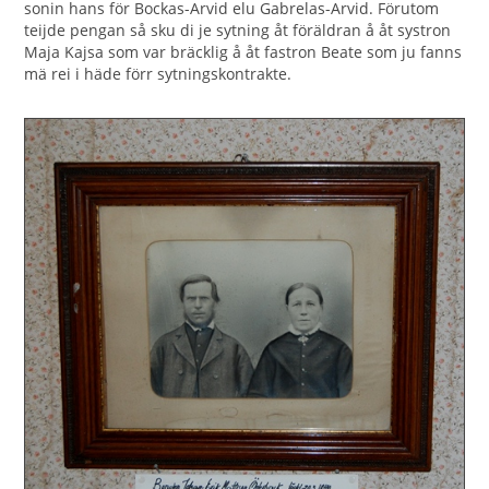
sonin hans för Bockas-Arvid elu Gabrelas-Arvid. Förutom
teijde pengan så sku di je sytning åt föräldran å åt systron
Maja Kajsa som var bräcklig å åt fastron Beate som ju fanns
mä rei i häde förr sytningskontrakte.