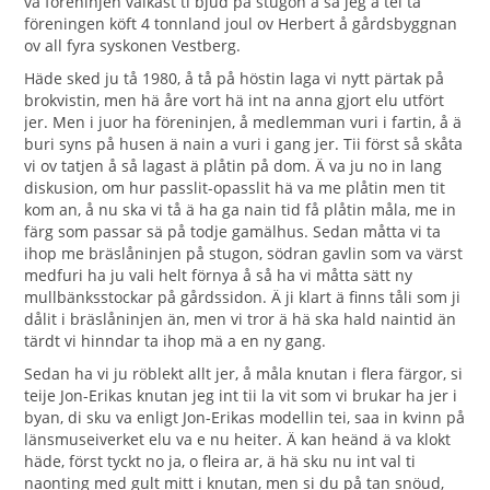
va föreninjen välkast ti bjud på stugon å så jeg ä tel tå
föreningen köft 4 tonnland joul ov Herbert å gårdsbyggnan
ov all fyra syskonen Vestberg.
Häde sked ju tå 1980, å tå på höstin laga vi nytt pärtak på
brokvistin, men hä åre vort hä int na anna gjort elu utfört
jer. Men i juor ha föreninjen, å medlemman vuri i fartin, å ä
buri syns på husen ä nain a vuri i gang jer. Tii först så skåta
vi ov tatjen å så lagast ä plåtin på dom. Ä va ju no in lang
diskusion, om hur passlit-opasslit hä va me plåtin men tit
kom an, å nu ska vi tå ä ha ga nain tid få plåtin måla, me in
färg som passar sä på todje gamälhus. Sedan måtta vi ta
ihop me bräslåninjen på stugon, södran gavlin som va värst
medfuri ha ju vali helt förnya å så ha vi måtta sätt ny
mullbänksstockar på gårdssidon. Ä ji klart ä finns tåli som ji
dålit i bräslåninjen än, men vi tror ä hä ska hald naintid än
tärdt vi hinndar ta ihop mä a en ny gang.
Sedan ha vi ju röblekt allt jer, å måla knutan i flera färgor, si
teije Jon-Erikas knutan jeg int tii la vit som vi brukar ha jer i
byan, di sku va enligt Jon-Erikas modellin tei, saa in kvinn på
länsmuseiverket elu va e nu heiter. Ä kan heänd ä va klokt
häde, först tyckt no ja, o fleira ar, ä hä sku nu int val ti
naonting med gult mitt i knutan, men si du på tan snöud,