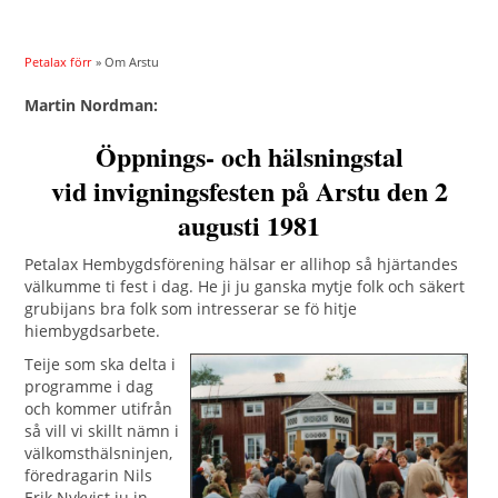
Petalax förr
» Om Arstu
Martin Nordman:
Öppnings- och hälsningstal
vid invigningsfesten på Arstu den 2
augusti 1981
Petalax Hembygdsförening hälsar er allihop så hjärtandes
välkumme ti fest i dag. He ji ju ganska mytje folk och säkert
grubijans bra folk som intresserar se fö hitje
hiembygdsarbete.
Teije som ska delta i
programme i dag
och kommer utifrån
så vill vi skillt nämn i
välkomsthälsninjen,
föredragarin Nils
Erik Nykvist ju in