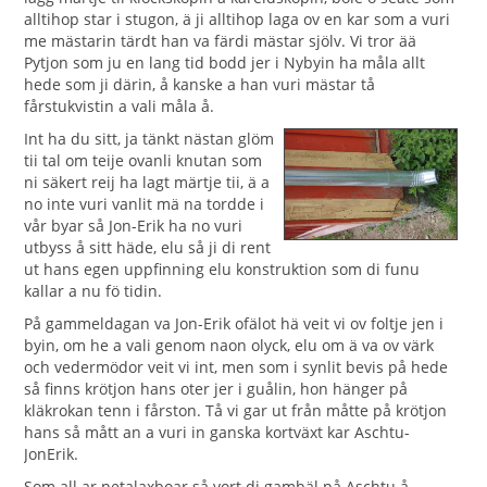
alltihop star i stugon, ä ji alltihop laga ov en kar som a vuri
me mästarin tärdt han va färdi mästar sjölv. Vi tror ää
Pytjon som ju en lang tid bodd jer i Nybyin ha måla allt
hede som ji därin, å kanske a han vuri mästar tå
fårstukvistin a vali måla å.
I
nt ha du sitt, ja tänkt nästan glöm
tii tal om teije ovanli knutan som
ni säkert reij ha lagt märtje tii, ä a
no inte vuri vanlit mä na tordde i
vår byar så Jon-Erik ha no vuri
utbyss å sitt häde, elu så ji di rent
ut hans egen uppfinning elu konstruktion som di funu
kallar a nu fö tidin.
På gammeldagan va Jon-Erik ofälot hä veit vi ov foltje jen i
byin, om he a vali genom naon olyck, elu om ä va ov värk
och vedermödor veit vi int, men som i synlit bevis på hede
så finns krötjon hans oter jer i guålin, hon hänger på
kläkrokan tenn i fårston. Tå vi gar ut från måtte på krötjon
hans så mått an a vuri in ganska kortväxt kar Aschtu-
JonErik.
Som all ar petalaxboar så vort di gambäl på Aschtu å,