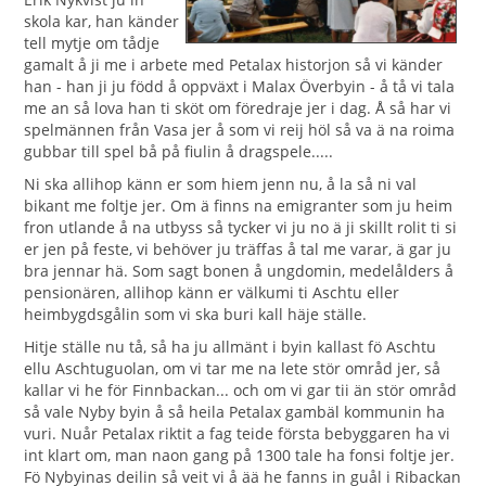
skola kar, han känder
tell mytje om tådje
gamalt å ji me i arbete med Petalax historjon så vi känder
han - han ji ju född å oppväxt i Malax Överbyin - å tå vi tala
me an så lova han ti sköt om föredraje jer i dag. Å så har vi
spelmännen från Vasa jer å som vi reij höl så va ä na roima
gubbar till spel bå på fiulin å dragspele.....
Ni ska allihop känn er som hiem jenn nu, å la så ni val
bikant me foltje jer. Om ä finns na emigranter som ju heim
fron utlande å na utbyss så tycker vi ju no ä ji skillt rolit ti si
er jen på feste, vi behöver ju träffas å tal me varar, ä gar ju
bra jennar hä. Som sagt bonen å ungdomin, medelålders å
pensionären, allihop känn er välkumi ti Aschtu eller
heimbygdsgålin som vi ska buri kall häje ställe.
Hitje ställe nu tå, så ha ju allmänt i byin kallast fö Aschtu
ellu Aschtuguolan, om vi tar me na lete stör områd jer, så
kallar vi he för Finnbackan... och om vi gar tii än stör områd
så vale Nyby byin å så heila Petalax gambäl kommunin ha
vuri. Nuår Petalax riktit a fag teide första bebyggaren ha vi
int klart om, man naon gang på 1300 tale ha fonsi foltje jer.
Fö Nybyinas deilin så veit vi å ää he fanns in guål i Ribackan