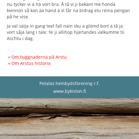
nu tycker vi ä hä vort bra. Å tå vi ji bekant me hondä
kvinnon så kan ää händ ä vi får na bidrag elu reina pengan
på he vise.
Ja val säija in gang teel fall nain sku a glömd bort a tå ja
vort såjä lang i tale: Ni ji allihop hjärtandes välkumme tii
Aschtu i dag.
» Om byggnaderna på Arstu
» Om Arstus historia
Petalax hembydsförening r.f.
www.bykiston.fi