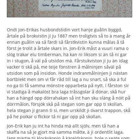
Ondi Jon-Erikas husbondstidin vort hanje guålin byggd,
årtale på brokvistin ji ju 1887 men troligtvis så to ä mang år
ennan guålin va så färdi så fårstkvistin kunna målas å tå
först je trolit ä årtale skars in. Jon-Erik måst a vuuri rama o
slög träkar elu timberman, hä kan ni liksom si än tå ni gar
in i stugon, å väl på utsidon mä. Fårstukviston ji ju än idag
vacker ti skå på, me teije fönstren å målninjen såväl på
utsidon som på insidon. Honde indranmålninjen ji nästan
bortblekt men om vi får råd till lag a nu snart, så ska ä ful
no ga tii få samma mönstre opparbeta på nytt. I fårston sir
vi stadiga å makalöst bra laga tråssgolar å dönar, skå hur
han a hängd opp dörrahakan så int han sku släng å nöit på
dörrmålon, försjök skå på stegan som gar opp ti skollan,
hela stegan ji grann ti si, men urskildt ji övarst trappon, skå
på he poikar o flickor tå ni gar opp på skollan.
Jon-Erik kan ju int ha hinda mä allt sjölv, men tå han a
skaffa na så je gjort mä samma måtte, ä ji ordentlit laga,
lägg märtje tii klockskopin å käreldskopin, bole o seäte som