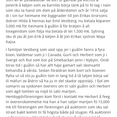
Jonerik å käljen som va barnlös börja tänk på tii fo tag i nain
som sku ta hand om dom på ålderdomin och år 1916 sälja
di i sin tur heimane me byggnader till Jon-Erikas brorsons-
dotron Hilda å hennas kar Emil Vestberg, nu betala köparen
5,000 mk för heimane å guålin å för krätjen å all
lösegendom som följa mä betala di tel 1,500 mk. Sytning
sku di jäv åt Jon-Erik å käljen å åt Jon-Erikas systron Maja
Kajsa.
I familjon Vestberg som växt opp jer i guålin fanns ä fyra
boon, Valdemar som ji i Canada, Gurli och Herbert som ji i
Sverge och Rut som bor på Smebackan jenn i Nybyin. Ondi
teras tid i guålin så har allt häje gamart vali skonsamt
behandla å vårda. Sedan föräldran kom bort och boonen
flytta ut så sto ju guålin tom in lang tid å tå tatjen börja val
ill mäfuri ov åldrin så ha ju in del skador oppstäiji. I fjol om
somarin va syskonen överens om tii sälii guålin och Herbert
som ägd tomten va nöjd tii sälii martjen.
Hembygdsföreningen kom först i kontakt me Herbert å feeg
in överenskommelse mä han ä han säljer martjen fö 15,000
mk till föreningen om föreningen på auktionin som sku val
straxt bakit komm tii få högsta både på stugon. På auktionin