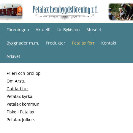
Föreningen
Aktuellt
Ur Bykiston
Muséet
Byggnader m.m.
Produkter
Petalax förr
Kontakt
Arkivet
Frieri och bröllop
Om Arstu
Guidad tur
Petalax kyrka
Petalax kommun
Fiske i Petalax
Petalax Julkors