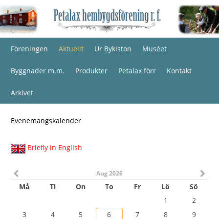
Föreningen
Aktuellt
Ur Bykiston
Muséet
Byggnader m.m.
Produkter
Petalax förr
Kontakt
Arkivet
Evenemangskalender
Briefly in English
Aug 2026
Må
Ti
On
To
Fr
Lö
Sö
1
2
3
4
5
6
7
8
9