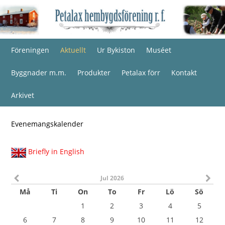
Föreningen
Aktuellt
Ur Bykiston
Muséet
Byggnader m.m.
Produkter
Petalax förr
Kontakt
Arkivet
Evenemangskalender
Briefly in English
Jul 2026
Må
Ti
On
To
Fr
Lö
Sö
1
2
3
4
5
6
7
8
9
10
11
12