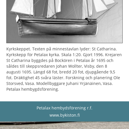
Kyrkskeppet. Texten på minnestavlan lyder: St Catharina.
Kyrkskepp för Petalax kyrka. Skala 1:20. Gjort 1996. Krejaren
St Catharina byggdes på Bockören i Petalax år 1695 och
såldes till skeppsredaren Johan Wollter, Visby, den 8
augusti 1695. Längd 68 fot, bredd 20 fot, djupgående 9,5
fot. Dräktighet 45 svåra läster. Forskning och planering Ole
Storsved, Vasa. Modellbyggare Juhani Yrjänäinen, Vasa.
Petalax hembygdsförening.
Petalax hembydsförening r.f.
www.bykiston.fi