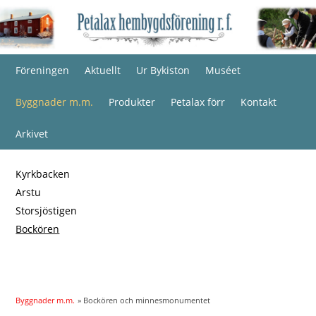
Föreningen
Aktuellt
Ur Bykiston
Muséet
Byggnader m.m.
Produkter
Petalax förr
Kontakt
Arkivet
Kyrkbacken
Arstu
Storsjöstigen
Bockören
Byggnader m.m.
» Bockören och minnesmonumentet