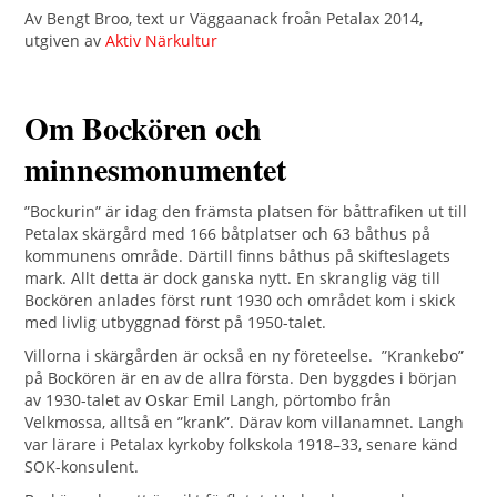
Av Bengt Broo, text ur Väggaanack froån Petalax 2014,
utgiven av
Aktiv Närkultur
Om Bockören och
minnesmonumentet
”Bockurin” är idag den främsta platsen för båttrafiken ut till
Petalax skärgård med 166 båtplatser och 63 båthus på
kommunens område. Därtill finns båthus på skifteslagets
mark. Allt detta är dock ganska nytt. En skranglig väg till
Bockören anlades först runt 1930 och området kom i skick
med livlig utbyggnad först på 1950-talet.
Villorna i skärgården är också en ny företeelse. ”Krankebo”
på Bockören är en av de allra första. Den byggdes i början
av 1930-talet av Oskar Emil Langh, pörtombo från
Velkmossa, alltså en ”krank”. Därav kom villanamnet. Langh
var lärare i Petalax kyrkoby folkskola 1918–33, senare känd
SOK-konsulent.