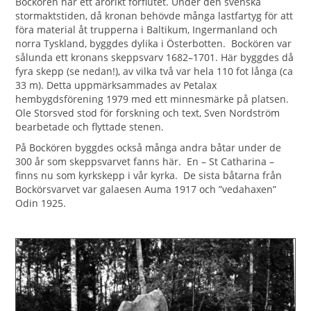
Bockören har ett ärorikt förflutet. Under den svenska
stormaktstiden, då kronan behövde många lastfartyg för att
föra material åt trupperna i Baltikum, Ingermanland och
norra Tyskland, byggdes dylika i Österbotten. Bockören var
sålunda ett kronans skeppsvarv 1682–1701. Här byggdes då
fyra skepp (se nedan!), av vilka två var hela 110 fot långa (ca
33 m). Detta uppmärksammades av Petalax
hembygdsförening 1979 med ett minnesmärke på platsen.
Ole Storsved stod för forskning och text, Sven Nordström
bearbetade och flyttade stenen.
På Bockören byggdes också många andra båtar under de
300 år som skeppsvarvet fanns här. En – St Catharina –
finns nu som kyrkskepp i vår kyrka. De sista båtarna från
Bockörsvarvet var galaesen Auma 1917 och ”vedahaxen”
Odin 1925.