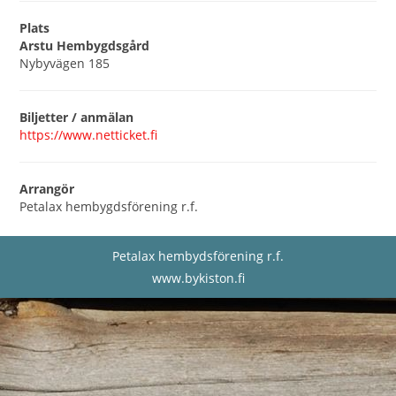
Plats
Arstu Hembygdsgård
Nybyvägen 185
Biljetter / anmälan
https://www.netticket.fi
Arrangör
Petalax hembygdsförening r.f.
Petalax hembydsförening r.f.
www.bykiston.fi