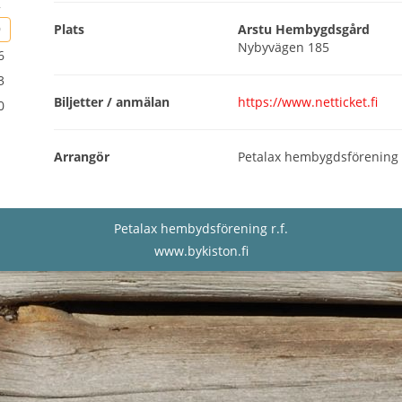
2
Plats
Arstu Hembygdsgård
9
Nybyvägen 185
6
3
Biljetter / anmälan
https://www.netticket.fi
0
Arrangör
Petalax hembygdsförening r
Petalax hembydsförening r.f.
www.bykiston.fi