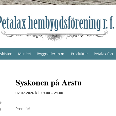
ykiston
Muséet
Byggnader m.m.
Produkter
Petalax förr
Syskonen på Arstu
02.07.2026 kl. 19.00 – 21.00
Premiär!
ö