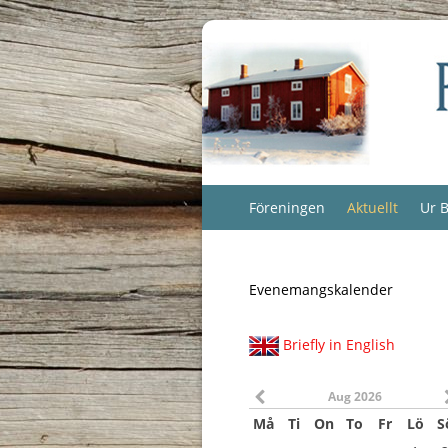
Föreningen
Aktuellt
Ur B
Evenemangskalender
Briefly in English
Aug 2026
Må
Ti
On
To
Fr
Lö
S