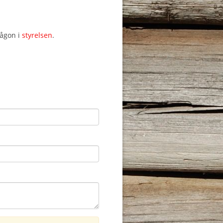
någon i
styrelsen
.