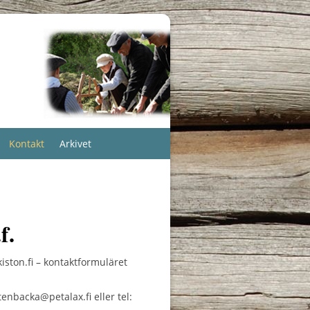
Kontakt
Arkivet
f.
ston.fi – kontaktformuläret
nbacka@petalax.fi eller tel: