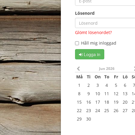
Lösenord
Glömt lösenordet?
Håll mig inloggad
Logga in
Jun 2026
Må
Ti
On
To
Fr
Lö
S
1
2
3
4
5
6
8
9
10
11
12
13
1
15
16
17
18
19
20
2
22
23
24
25
26
27
2
29
30