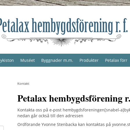
ykiston
Muséet
Byggnader m.m.
Produkter
Petalax förr
Kontakt
Petalax hembygdsförening r.
Kontakta oss på e-post hembygdsforeningen[snabel-a]byki
nedan går också till den adressen
Ordförande Yvonne Stenbacka kan kontaktas på yvonne.ste