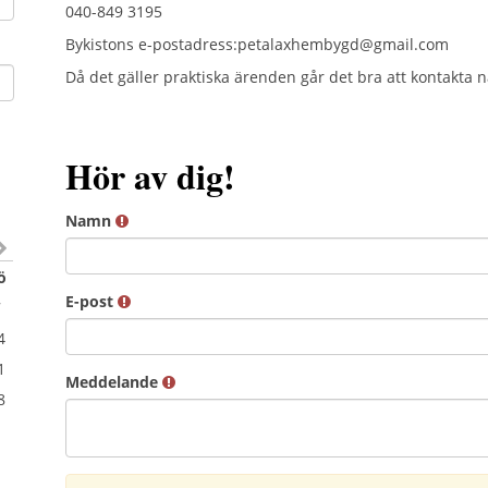
040-849 3195
Bykistons e-postadress:petalaxhembygd@gmail.com
Då det gäller praktiska ärenden går det bra att kontakta 
Hör av dig!
Namn
ö
E-post
7
4
1
Meddelande
8