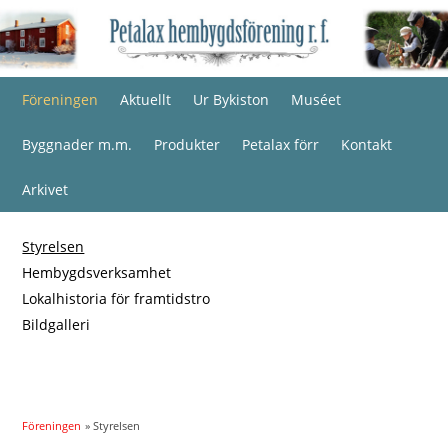
Föreningen
Aktuellt
Ur Bykiston
Muséet
Byggnader m.m.
Produkter
Petalax förr
Kontakt
Arkivet
Styrelsen
Hembygdsverksamhet
Lokalhistoria för framtidstro
Bildgalleri
Föreningen
» Styrelsen