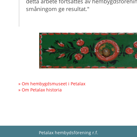
detta arbete fortsättes av hembygdsförenin
småningom ge resultat."
» Om hembygdsmuseet i Petalax
» Om Petalax historia
Petalax hembydsförening r.f.