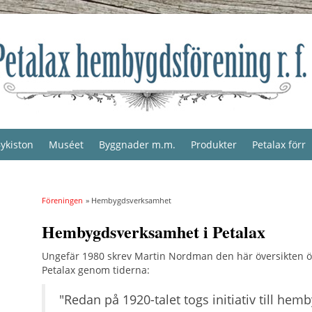
ykiston
Muséet
Byggnader m.m.
Produkter
Petalax förr
Föreningen
» Hembygdsverksamhet
Hembygdsverksamhet i Petalax
Ungefär 1980 skrev Martin Nordman den här översikten 
Petalax genom tiderna:
"Redan på 1920-talet togs initiativ till h