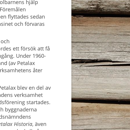
olbarnens hjälp
 Föremålen
men flyttades sedan
asinet och förvaras
 och
es ett försök att få
mgång. Under 1960-
nd (av Petalax
rksamhetens åter
alax blev en del av
dens verksamhet
sförening startades.
h byggnaderna
ygdsnämndens
talax Historia
, även