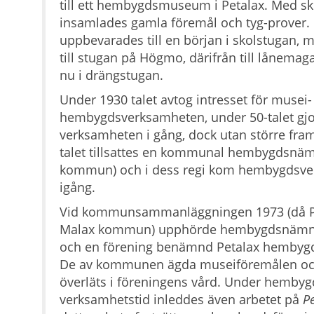
till ett hembygdsmuseum i Petalax. Med sk
insamlades gamla föremål och tyg-prover.
uppbevarades till en början i skolstugan, 
till stugan på Högmo, därifrån till lånemag
nu i drängstugan.
Under 1930 talet avtog intresset för musei-
hembygdsverksamheten, under 50-talet gjord
verksamheten i gång, dock utan större fra
talet tillsattes en kommunal hembygdsnäm
kommun) och i dess regi kom hembygdsve
igång.
Vid kommunsammanläggningen 1973 (då Pet
Malax kommun) upphörde hembygdsnämn
och en förening benämnd Petalax hembygd
De av kommunen ägda museiföremålen oc
överläts i föreningens vård. Under hemb
verksamhetstid inleddes även arbetet på
Pe