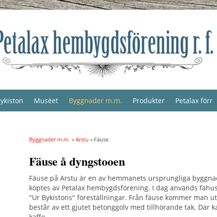
ykiston
Muséet
Byggnader m.m.
Produkter
Petalax förr
Byggnader m.m.
»
Arstu
» Fäuse
Fäuse å dyngstooen
Fäuse på Arstu är en av hemmanets ursprungliga byggna
köptes av Petalax hembygdsförening. I dag används fähus
"Ur Bykistons" föreställningar. Från fäuse kommer man u
består av ett gjutet betonggolv med tillhörande tak. Där k
kaffe.