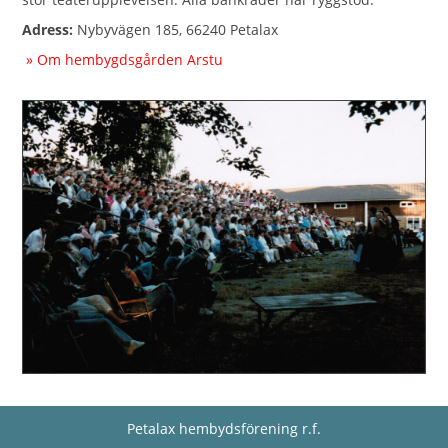
Adress:
Nybyvägen 185, 66240 Petalax
» Om hembygdsgården Arstu
Petalax hembydsförening r.f.