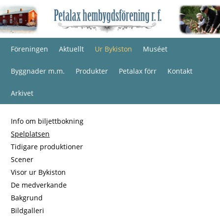
Föreningen
Aktuellt
Ur Bykiston
Muséet
Byggnader m.m.
Produkter
Petalax förr
Kontakt
Arkivet
Info om biljettbokning
Spelplatsen
Tidigare produktioner
Scener
Visor ur Bykiston
De medverkande
Bakgrund
Bildgalleri