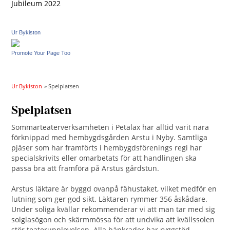
Jubileum 2022
Ur Bykiston
Promote Your Page Too
Ur Bykiston
» Spelplatsen
Spelplatsen
Sommarteaterverksamheten i Petalax har alltid varit nära
förknippad med hembygdsgården Arstu i Nyby. Samtliga
pjäser som har framförts i hembygdsförenings regi har
specialskrivits eller omarbetats för att handlingen ska
passa bra att framföra på Arstus gårdstun.
Arstus läktare är byggd ovanpå fähustaket, vilket medför en
lutning som ger god sikt. Läktaren rymmer 356 åskådare.
Under soliga kvällar rekommenderar vi att man tar med sig
solglasögon och skärmmössa för att undvika att kvällssolen
stör teaterupplevelsen. Alla bänkrader har ryggstöd.