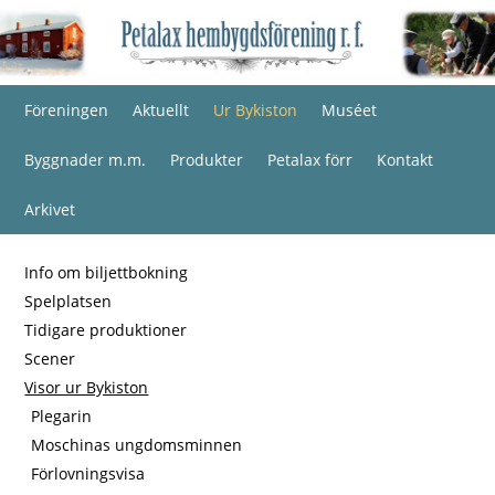
Föreningen
Aktuellt
Ur Bykiston
Muséet
Byggnader m.m.
Produkter
Petalax förr
Kontakt
Arkivet
Info om biljettbokning
Spelplatsen
Tidigare produktioner
Scener
Visor ur Bykiston
Plegarin
Moschinas ungdomsminnen
Förlovningsvisa