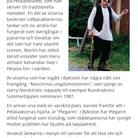
på Petalaxdialekt, som han
skriver till traditionella
melodier. En del av visorna
beskriver rollkaraktärernas
tankar och liv, andra har
fungerat som övergångar i
pjäserna och berättar om
det som har hänt utanför
scenen. Martin har också
skrivit vistexter som mera
allmänt behandlar livet i
Petalax förr i världen.
Av visorna som har ingått i Bykiston har några nått stor
framgång. ”Moschinas ungdomsminnen”, som sjöngs av
Harry Nordström, toppade till exempel Rundradions
Sommartoppen sommaren 1987.
En annan visa med en särskild plats, kanske framför allt i
Petalaxbornas hjärta, är ”Plegarin”. I Bykiston har Plegarin
alltid fungerat som slutsång, som skådespelarna har sjungit
medan publiken har bjudits på tappadreck.
Använd länkarna i menyn till vänster för att läsa om och