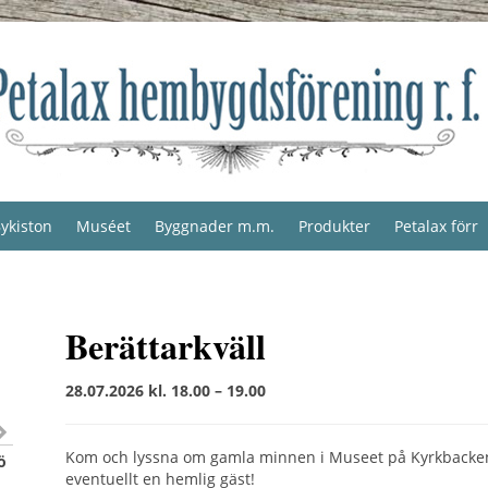
ykiston
Muséet
Byggnader m.m.
Produkter
Petalax förr
Berättarkväll
28.07.2026 kl. 18.00 – 19.00
Kom och lyssna om gamla minnen i Museet på Kyrkbacke
ö
eventuellt en hemlig gäst!