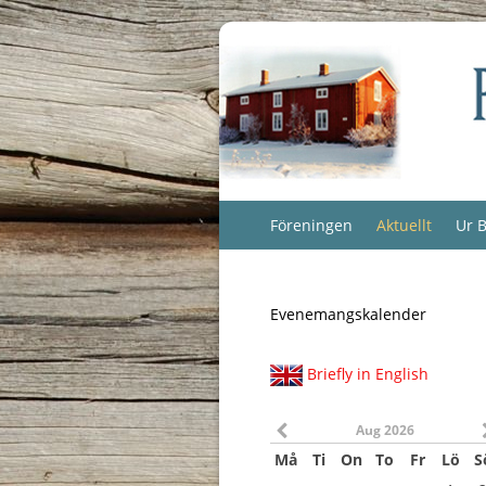
Föreningen
Aktuellt
Ur B
Evenemangskalender
Briefly in English
Aug 2026
Må
Ti
On
To
Fr
Lö
S