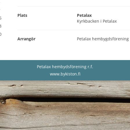
2
9
Plats
Petalax
6
Kyrkbacken i Petalax
3
0
Arrangör
Petalax hembygdsförening r
Petalax hembydsförening r.f.
www.bykiston.fi