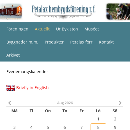
Föreningen
Aktuellt
Ur Bykiston
Muséet
Byggnader m.m.
Produkter
Petalax förr
Kontakt
Arkivet
Evenemangskalender
Briefly in English
Aug 2026
Må
Ti
On
To
Fr
Lö
Sö
1
2
3
4
5
6
7
8
9