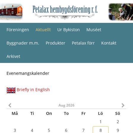
Föreningen
Aktuellt
Ur Bykiston
Muséet
Byggnader m.m.
Produkter
Petalax förr
Kontakt
Arkivet
Evenemangskalender
Briefly in English
Aug 2026
Må
Ti
On
To
Fr
Lö
Sö
1
2
3
4
5
6
7
8
9